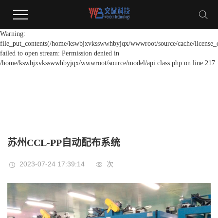
Warning:
file_put_contents(/home/kswbjxvksswwhbyjqx/wwwroot/source/cache/license_
failed to open stream: Permission denied in
/home/kswbjxvksswwhbyjqx/wwwroot/source/model/api.class.php on line 217
苏州CCL-PP自动配布系统
2023-07-24 17:39:14
次